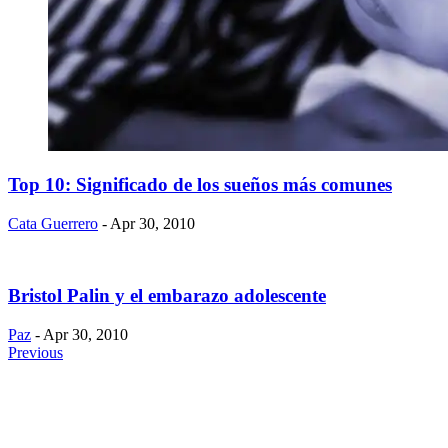
Top 10: Significado de los sueños más comunes
Cata Guerrero
- Apr 30, 2010
Bristol Palin y el embarazo adolescente
Paz
- Apr 30, 2010
Previous