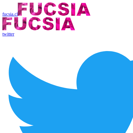
fucsia.cl
twitter