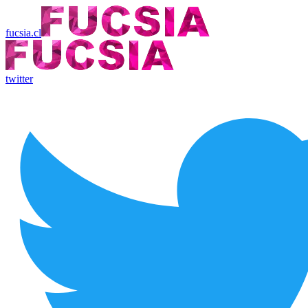
fucsia.cl
twitter