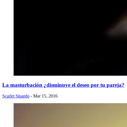
La masturbación ¿disminuye el deseo por tu pareja?
Scarlet Stuardo
- Mar 15, 2016