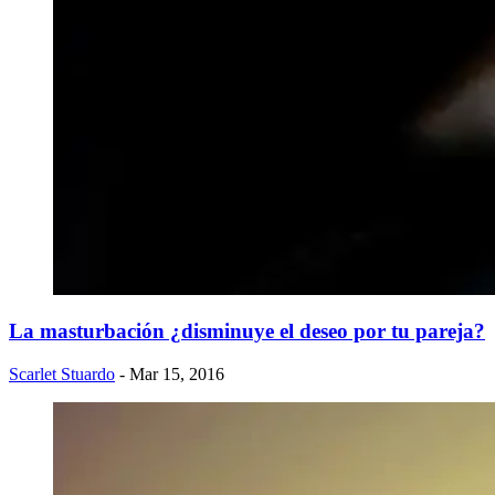
La masturbación ¿disminuye el deseo por tu pareja?
Scarlet Stuardo
- Mar 15, 2016