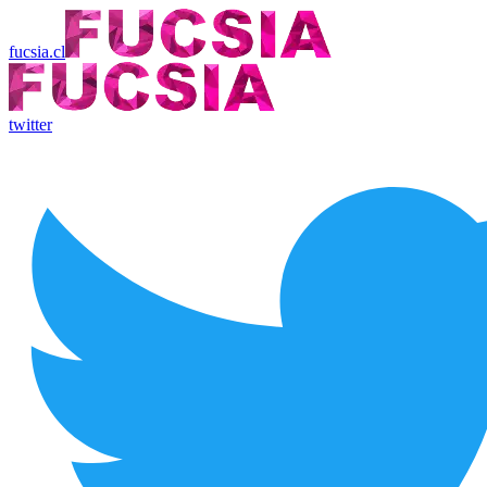
fucsia.cl
twitter