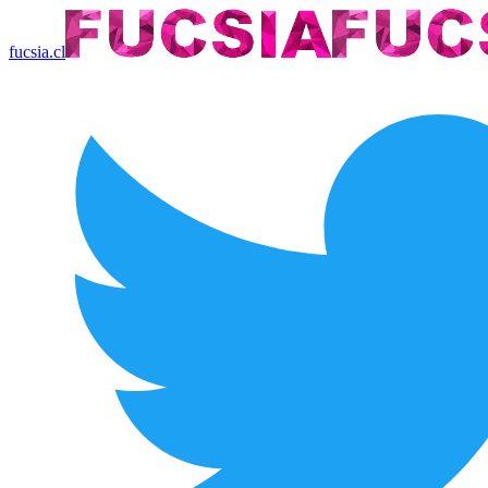
fucsia.cl