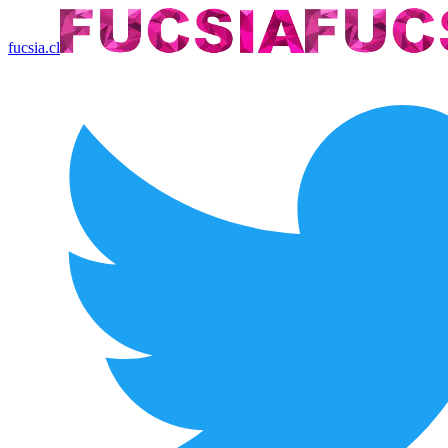
fucsia.cl