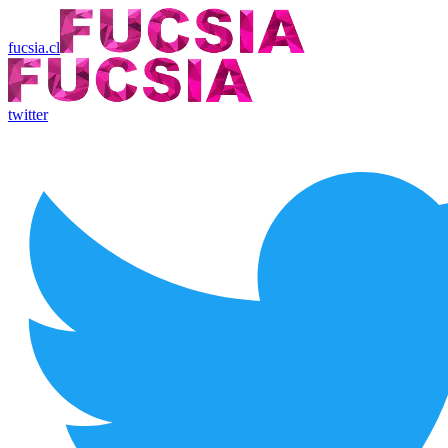
fucsia.cl
twitter