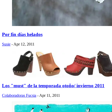
Por fin días helados
Susie
- Apr 12, 2011
Los "must" de la temporada otoño/ invierno 2011
Colaboradoras Fucsia
- Apr 11, 2011