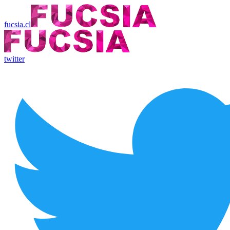
fucsia.cl
twitter