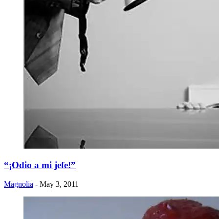
“¡Odio a mi jefe!”
Magnolia
- May 3, 2011