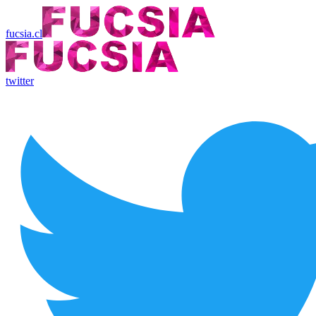
fucsia.cl
twitter