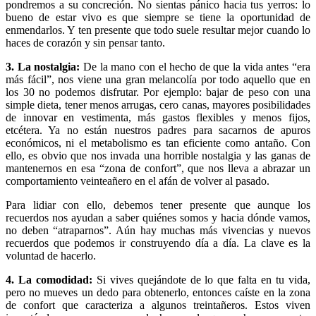
pondremos a su concreción. No sientas pánico hacia tus yerros: lo
bueno de estar vivo es que siempre se tiene la oportunidad de
enmendarlos. Y ten presente que todo suele resultar mejor cuando lo
haces de corazón y sin pensar tanto.
3. La nostalgia:
De la mano con el hecho de que la vida antes “era
más fácil”, nos viene una gran melancolía por todo aquello que en
los 30 no podemos disfrutar. Por ejemplo: bajar de peso con una
simple dieta, tener menos arrugas, cero canas, mayores posibilidades
de innovar en vestimenta, más gastos flexibles y menos fijos,
etcétera. Ya no están nuestros padres para sacarnos de apuros
económicos, ni el metabolismo es tan eficiente como antaño. Con
ello, es obvio que nos invada una horrible nostalgia y las ganas de
mantenernos en esa “zona de confort”, que nos lleva a abrazar un
comportamiento veinteañero en el afán de volver al pasado.
Para lidiar con ello, debemos tener presente que aunque los
recuerdos nos ayudan a saber quiénes somos y hacia dónde vamos,
no deben “atraparnos”. Aún hay muchas más vivencias y nuevos
recuerdos que podemos ir construyendo día a día. La clave es la
voluntad de hacerlo.
4. La comodidad:
Si vives quejándote de lo que falta en tu vida,
pero no mueves un dedo para obtenerlo, entonces caíste en la zona
de confort que caracteriza a algunos treintañeros. Estos viven