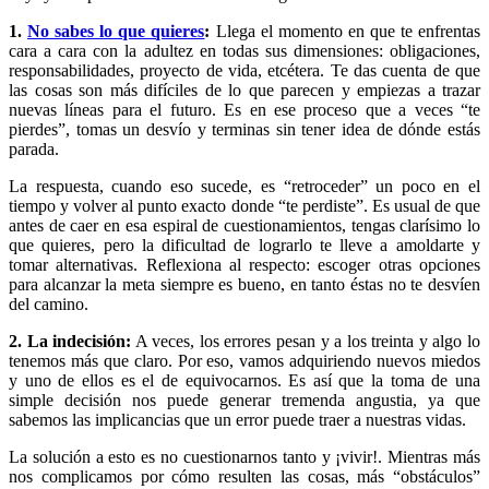
1.
No sabes lo que quieres
:
Llega el momento en que te enfrentas
cara a cara con la adultez en todas sus dimensiones: obligaciones,
responsabilidades, proyecto de vida, etcétera. Te das cuenta de que
las cosas son más difíciles de lo que parecen y empiezas a trazar
nuevas líneas para el futuro. Es en ese proceso que a veces “te
pierdes”, tomas un desvío y terminas sin tener idea de dónde estás
parada.
La respuesta, cuando eso sucede, es “retroceder” un poco en el
tiempo y volver al punto exacto donde “te perdiste”. Es usual de que
antes de caer en esa espiral de cuestionamientos, tengas clarísimo lo
que quieres, pero la dificultad de lograrlo te lleve a amoldarte y
tomar alternativas. Reflexiona al respecto: escoger otras opciones
para alcanzar la meta siempre es bueno, en tanto éstas no te desvíen
del camino.
2. La indecisión:
A veces, los errores pesan y a los treinta y algo lo
tenemos más que claro. Por eso, vamos adquiriendo nuevos miedos
y uno de ellos es el de equivocarnos. Es así que la toma de una
simple decisión nos puede generar tremenda angustia, ya que
sabemos las implicancias que un error puede traer a nuestras vidas.
La solución a esto es no cuestionarnos tanto y ¡vivir!. Mientras más
nos complicamos por cómo resulten las cosas, más “obstáculos”