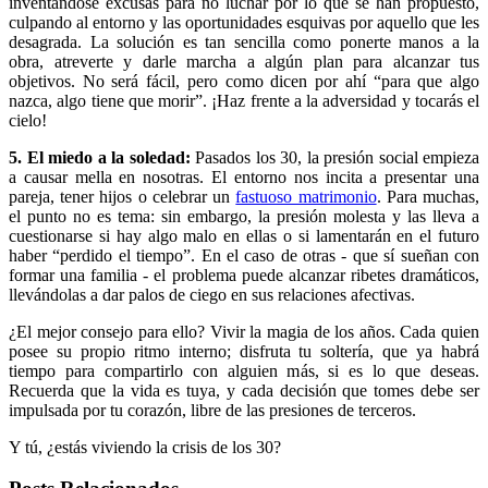
inventándose excusas para no luchar por lo que se han propuesto,
culpando al entorno y las oportunidades esquivas por aquello que les
desagrada. La solución es tan sencilla como ponerte manos a la
obra, atreverte y darle marcha a algún plan para alcanzar tus
objetivos. No será fácil, pero como dicen por ahí “para que algo
nazca, algo tiene que morir”. ¡Haz frente a la adversidad y tocarás el
cielo!
5. El miedo a la soledad:
Pasados los 30, la presión social empieza
a causar mella en nosotras. El entorno nos incita a presentar una
pareja, tener hijos o celebrar un
fastuoso matrimonio
. Para muchas,
el punto no es tema: sin embargo, la presión molesta y las lleva a
cuestionarse si hay algo malo en ellas o si lamentarán en el futuro
haber “perdido el tiempo”. En el caso de otras - que sí sueñan con
formar una familia - el problema puede alcanzar ribetes dramáticos,
llevándolas a dar palos de ciego en sus relaciones afectivas.
¿El mejor consejo para ello? Vivir la magia de los años. Cada quien
posee su propio ritmo interno; disfruta tu soltería, que ya habrá
tiempo para compartirlo con alguien más, si es lo que deseas.
Recuerda que la vida es tuya, y cada decisión que tomes debe ser
impulsada por tu corazón, libre de las presiones de terceros.
Y tú, ¿estás viviendo la crisis de los 30?