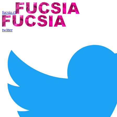
fucsia.cl
twitter