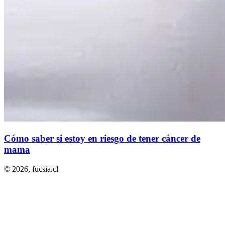
Cómo saber si estoy en riesgo de tener cáncer de
mama
© 2026,
fucsia.cl