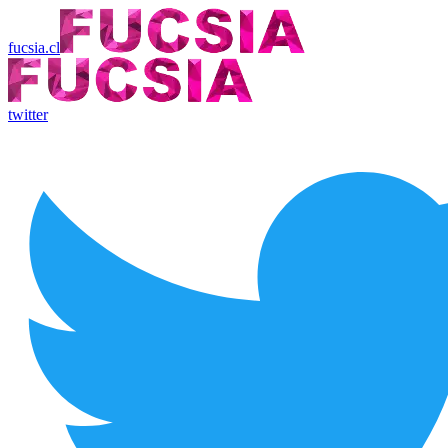
fucsia.cl
twitter