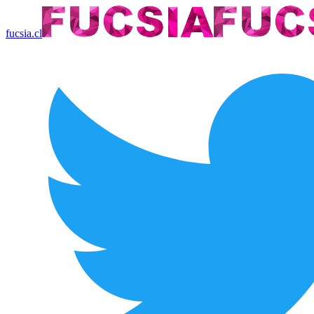
fucsia.cl