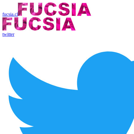
fucsia.cl
twitter