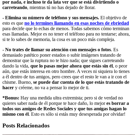
por nada, e incluso te da lata ver que se está divirtiendo o
carreteando
, mientras tú no has dejado de llorar.
- Elimina su número de teléfono y sus mensajes.
El objetivo de
esto es que
no lo termines llamando en esas noches de ebriedad
para decirle que lo echas de menos. Todas sabemos cómo terminan
esas llamadas. Mejor es no tener el teléfono para no tentarse; ahora,
si te lo sabes de memoria, la cosa es un poco más compleja.
- No trates de llamar su atención con mensajes o fotos
. Es
demasiado patético poner estados o subir imágenes tratando de
demostrar que la ruptura no te hizo nada; que sigues carreteando
dando la vida,
que lo pasas mejor ahora que estás sin él
, o peor
aún, que estás interesa en otro hombre. A veces ni siquiera lo tienes
a él dentro de tus amigos, pero crees que el resto le van a ir con el
chisme. Bueno,
se puede dar cuenta de lo que estás tratando de
hacer
y créeme, no va a pensar lo mejor de ti.
*Bonus:
Hay una medida ultra extremista; pero si de verdad no
quieres saber nada de él porque te hace daño, lo mejor
es borrar a
todos sus amigos de Redes Sociales y que tus amigas hagan lo
mismo con él
. Esto es sólo si estás muy desesperada por olvidar!
Posts Relacionados