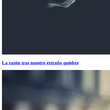
La razón tras nuestro extraño quiebre