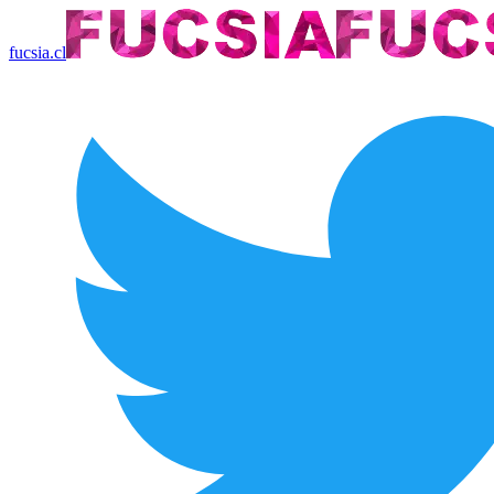
fucsia.cl