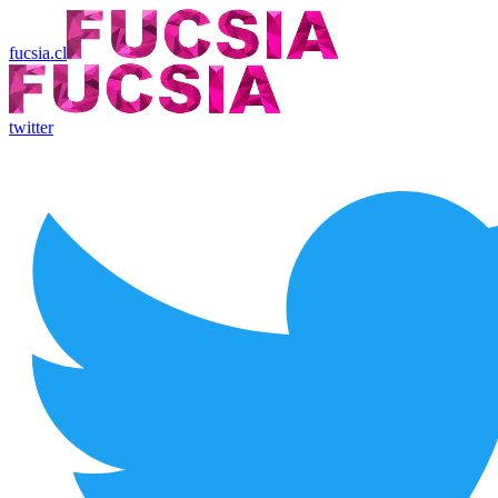
fucsia.cl
twitter