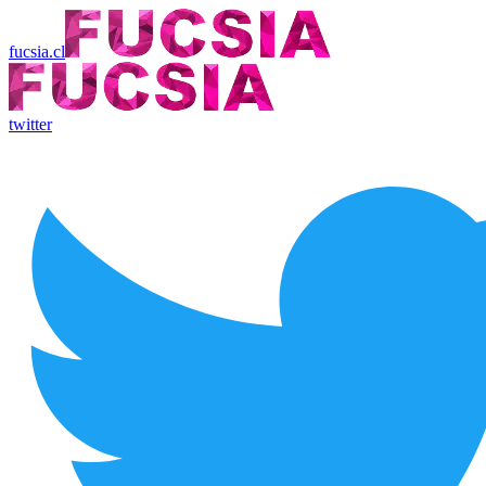
fucsia.cl
twitter