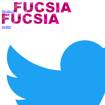
fucsia.cl
twitter