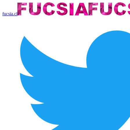
fucsia.cl