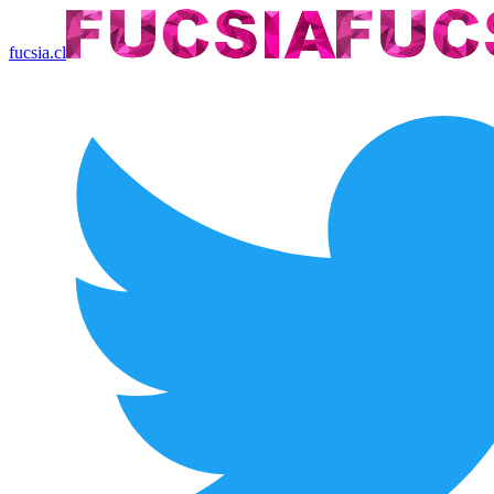
fucsia.cl