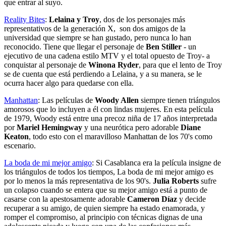
que entrar al suyo.
Reality Bites
:
Lelaina y Troy
, dos de los personajes más
representativos de la generación X, son dos amigos de la
universidad que siempre se han gustado, pero nunca lo han
reconocido. Tiene que llegar el personaje de
Ben Stiller
- un
ejecutivo de una cadena estilo MTV y el total opuesto de Troy- a
conquistar al personaje de
Winona Ryder
, para que el lento de Troy
se de cuenta que está perdiendo a Lelaina, y a su manera, se le
ocurra hacer algo para quedarse con ella.
Manhattan
: Las películas de
Woody Allen
siempre tienen triángulos
amorosos que lo incluyen a él con lindas mujeres. En esta película
de 1979, Woody está entre una precoz niña de 17 años interpretada
por
Mariel Hemingway
y una neurótica pero adorable
Diane
Keaton
, todo esto con el maravilloso Manhattan de los 70's como
escenario.
La boda de mi mejor amigo
: Si Casablanca era la película insigne de
los triángulos de todos los tiempos, La boda de mi mejor amigo es
por lo menos la más representativa de los 90's.
Julia Roberts
sufre
un colapso cuando se entera que su mejor amigo está a punto de
casarse con la apestosamente adorable
Cameron Díaz
y decide
recuperar a su amigo, de quien siempre ha estado enamorada, y
romper el compromiso, al principio con técnicas dignas de una