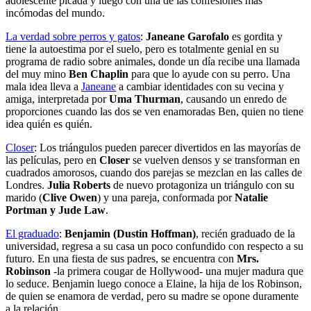
adolescente picada y luego con una de las confesiones más
incómodas del mundo.
La verdad sobre perros y gatos
:
Janeane Garofalo
es gordita y
tiene la autoestima por el suelo, pero es totalmente genial en su
programa de radio sobre animales, donde un día recibe una llamada
del muy mino
Ben Chaplin
para que lo ayude con su perro. Una
mala idea lleva a
Janeane
a cambiar identidades con su vecina y
amiga, interpretada por
Uma Thurman
, causando un enredo de
proporciones cuando las dos se ven enamoradas Ben, quien no tiene
idea quién es quién.
Closer
: Los triángulos pueden parecer divertidos en las mayorías de
las películas, pero en
Closer
se vuelven densos y se transforman en
cuadrados amorosos, cuando dos parejas se mezclan en las calles de
Londres.
Julia Roberts
de nuevo protagoniza un triángulo con su
marido (
Clive Owen
) y una pareja, conformada por
Natalie
Portman y Jude Law
.
El graduado
:
Benjamin (Dustin Hoffman)
, recién graduado de la
universidad, regresa a su casa un poco confundido con respecto a su
futuro. En una fiesta de sus padres, se encuentra con
Mrs.
Robinson
-la primera cougar de Hollywood- una mujer madura que
lo seduce. Benjamin luego conoce a Elaine, la hija de los Robinson,
de quien se enamora de verdad, pero su madre se opone duramente
a la relación.