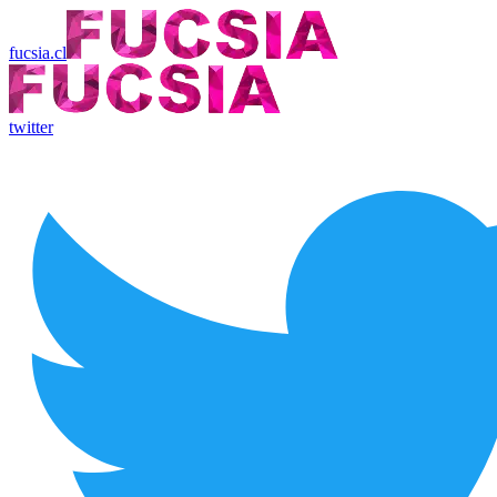
fucsia.cl
twitter