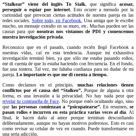
“Stalkear” viene del inglés To Stalk
, que significa
acosar,
perseguir o espiar por internet
. Esto ocurre a menudo por la
curiosidad que provocan ciertas actitudes de nuestra pareja en las
redes sociales.
Sobre todo, en Facebook.
Una amiga que le escribe
mucho, un mensaje extraño en su muro, etc. Muchas pueden ser las
causas para que
nosotras nos vistamos de PDI y comencemos
nuestra investigación privada
.
Reconozco que en el pasado, cuando recién llegó Facebook a
nuestras vidas, caí en esta tendencia. Aunque mi exhaustiva
investigación terminó bien, ya que sólo me estaba pasando rollos,
me di cuenta de que lo estaba haciendo con frecuencia. En el fondo,
fue una tontera. Tal vez, me faltaba confianza para no dudar de mi
pareja.
Lo importante es que me di cuenta a tiempo.
Como decíamos en el principio,
muchas relaciones tienen
conflictos por el causa del “Stalkeo”.
Porque de alguna u otra
forma, es una invasión a la privacidad. No hay nada peor que
revelar tu contraseña de Face
. No porque estés ocultando algo, sino
que
las personas comienzan a “psicopatearse”.
En resumen,
se
pasan rollos e incurren en esta práctica varias veces al día
. Al
final, le hacen daño al amor porque terminan desconfiando
deliberadamente, aunque no hayan motivos poderosos. Esto es casi
como revisar su celular de vez en cuando. Puede transformarse en
una seria adicción.