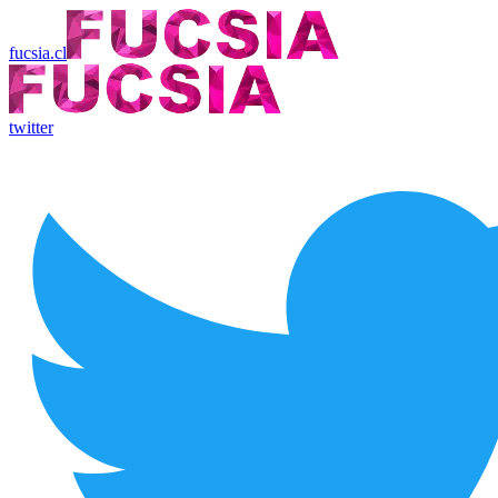
fucsia.cl
twitter