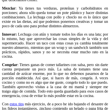
Mezclar
: Ya tienes tus verduras, proteínas y carbohidratos en
porciones; ahora sólo queda tomar un pote plástico y hacer distintas
combinaciones. La lechuga con pollo y choclo no es lo único que
existe en las dietas, así que podemos ponernos creativas y tomar un
poco de cada uno para probar distintos almuerzos.
Innovar:
Lechuga con atún y tomate todos los días es una lata; por
lo mismo, hay que aprovechar las cosas simples de la vida y del
supermercado. Hacer un taco con estas cosas ya cambia totalmente
nuestro almuerzo, mientras que un wrap y un sandwich también son
prácticos, rápidos, sanos y no se necesita estar mucho rato en la
cocina.
Congelar
: Tienes ganas de comer tallarines con salsa, pero sin darte
cuenta preparaste un poco más. La salsa de tomates tiene una
cantidad de azúcar enorme, por lo que no debemos pasarnos de la
porción establecida. Así que, si haces de más, congela. A veces
cocino y como no es algo que me guste, congelo todo lo que puedo.
También aprovecho visitas a la casa de mi mamá y siempre me
traigo algo de comida. Todo esto queda guardado para esos casos de
emergencia, cosa de evitar lo más posible estar en la cocina.
Con
estos tips
más ejercicio, de a poco he ido bajando el desastre de
los fideos instantáneos, ¡incluso comiendo un helado o papa frita de