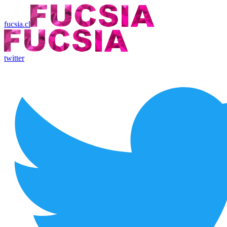
fucsia.cl
twitter