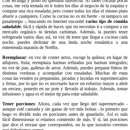
Con lechuga y pollo no quedaba satisfecha. Al saber cocinar pocas
cosas, me veía tentada en ir todos los días al negocio de la esquina y
comprar una rica ensalada; pero comer todos los días el mismo plato
aburre a cualquiera. Como la cocina no es mi fuerte - ni tampoco un
pasatiempo -, buscando en Internet encontré
varios tips de comida
saludable
, fácil y rápida de hacer, que no necesitas ir a comprar a un
mercado orgánico ni tiendas carísimas. Además, la puedes tener
refrigerada varios días; así, en vez de tener que llegar a cocinar cada
noche, puedes disfrutar de una linda noche romántica o una
entretenida maratón de Netflix.
Reemplazar
: en vez de comer arroz, escoge la quínoa; en lugar de
alfajores, fruta; reemplaza harinas refinadas por harinas integrales;
en vez de pan, galletas de arroz. Además, puedes preparar fideos de
distintas verduras y acompañar con ensaladas. Muchas de estas
cosas las venden ya preparadas, picadas y lavadas en supermercados
y ferias, por lo que no es necesario hacer un esfuerzo mayor a abrir
un envase, ponerlo en un pote y llevarlo al trabajo. Además, tomar
infusiones y agua es el mejor tip para estar saludable.
Tener porciones
: Ahora, cada vez que llego del supermercado -
aunque esté cansada y sin ganas de ver más bolsas - lo primero que
hago es dividir todo en porciones antes de guardarlo. Así es más
fácil dimensionar si estamos comiendo de más. Y sí, las porciones
que dice el envase que corresponden, no lo que nosotros creemos
que deberíamos comer.