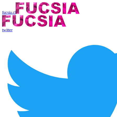
fucsia.cl
twitter