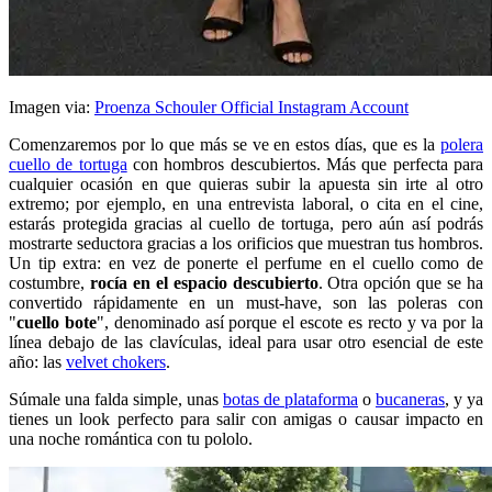
Imagen via:
Proenza Schouler Official Instagram Account
Comenzaremos por lo que más se ve en estos días, que es la
polera
cuello de tortuga
con hombros descubiertos. Más que perfecta para
cualquier ocasión en que quieras subir la apuesta sin irte al otro
extremo; por ejemplo, en una entrevista laboral, o cita en el cine,
estarás protegida gracias al cuello de tortuga, pero aún así podrás
mostrarte seductora gracias a los orificios que muestran tus hombros.
Un tip extra: en vez de ponerte el perfume en el cuello como de
costumbre,
rocía en el espacio descubierto
. Otra opción que se ha
convertido rápidamente en un must-have, son las poleras con
"
cuello bote
", denominado así porque el escote es recto y va por la
línea debajo de las clavículas, ideal para usar otro esencial de este
año: las
velvet chokers
.
Súmale una falda simple, unas
botas de plataforma
o
bucaneras
, y ya
tienes un look perfecto para salir con amigas o causar impacto en
una noche romántica con tu pololo.