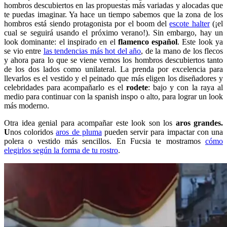
hombros descubiertos en las propuestas más variadas y alocadas que
te puedas imaginar. Ya hace un tiempo sabemos que la zona de los
hombros está siendo protagonista por el boom del
escote halter
(¡el
cual se seguirá usando el próximo verano!). Sin embargo, hay un
look dominante: el inspirado en el
flamenco español
. Este look ya
se vio entre
las tendencias más hot del año
, de la mano de los flecos
y ahora para lo que se viene vemos los hombros descubiertos tanto
de los dos lados como unilateral. La prenda por excelencia para
llevarlos es el vestido y el peinado que más eligen los diseñadores y
celebridades para acompañarlo es el
rodete
: bajo y con la raya al
medio para continuar con la spanish inspo o alto, para lograr un look
más moderno.
Otra idea genial para acompañar este look son los
aros grandes.
U
nos coloridos
aros de pluma
pueden servir para impactar con una
polera o vestido más sencillos. En Fucsia te mostramos
cómo
elegirlos según la forma de tu rostro
.