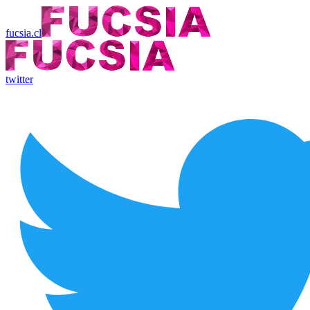
fucsia.cl
twitter