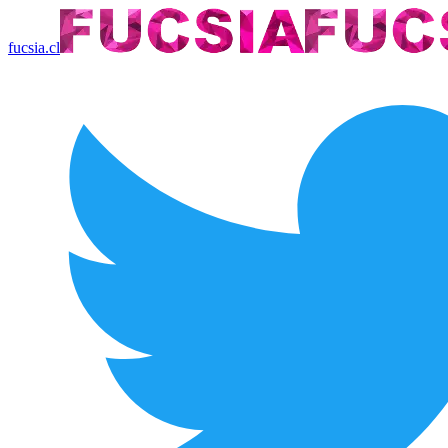
fucsia.cl