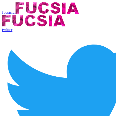
fucsia.cl
twitter