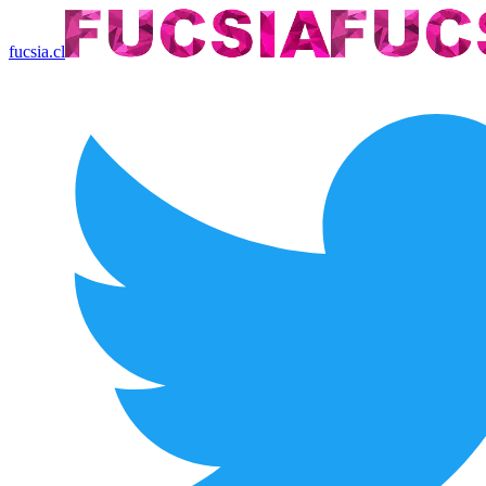
fucsia.cl