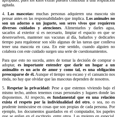
apropiado, pues los kilos extras pueden contribuir a una respiración
agitada.
4.
Las mascotas:
muchas personas adquieren una mascota sin
pensar antes en las responsabilidades que implica.
Los animales no
son un adorno o un juguete, son seres vivos que requieren
diversos cuidados y atenciones
. Alimentarlos y darles agua,
sacarlos al exterior si es necesario, limpiar el espacio en que se
desenvuelven, mantener sus vacunas al día, bañarlos y dedicarles
tiempo para regalonear son sólo algunas de las tareas que conlleva
tener una mascota en casa. En este sentido, cuando alguien no
colabora con este cuidado surgen una serie de cuestionamientos.
Para que esto no suceda, antes de tomar la decisión de comprar o
adoptar,
es importante entender que darle un hogar a un
animalito es un acto de amor y como tal, es una obligación
preocuparse de él.
Aunque el tiempo sea escaso y el cansancio nos
rinda, no hay que olvidar que las mascotas dependen de nosotros.
5.
Respetar la privacidad:
Pese a que estemos viviendo bajo el
mismo techo, ambos tenemos cosas personales y lugares donde las
disponemos. Al respecto,
es fundamental que en una relación
exista el respeto por la individualidad del otro
, o sea, no es
prudente inmiscuirse en cosas que son propias de cada persona. Por
ejemplo, los documentos guardados en el computador, los papeles
que se apilan en el escritorio, entre otros. Las mujeres en especial,