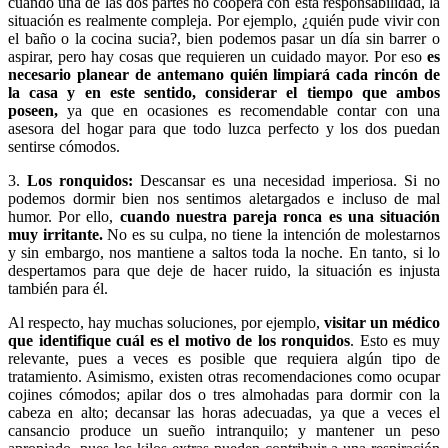
cuando una de las dos partes no coopera con esta responsabilidad, la
situación es realmente compleja. Por ejemplo, ¿quién pude vivir con
el baño o la cocina sucia?, bien podemos pasar un día sin barrer o
aspirar, pero hay cosas que requieren un cuidado mayor. Por eso
es
necesario planear de antemano quién limpiará cada rincón de
la casa y en este sentido, considerar el tiempo que ambos
poseen,
ya que en ocasiones es recomendable contar con una
asesora del hogar para que todo luzca perfecto y los dos puedan
sentirse cómodos.
3.
Los ronquidos:
Descansar es una necesidad imperiosa. Si no
podemos dormir bien nos sentimos aletargados e incluso de mal
humor. Por ello,
cuando nuestra pareja ronca es una situación
muy irritante.
No es su culpa, no tiene la intención de molestarnos
y sin embargo, nos mantiene a saltos toda la noche. En tanto, si lo
despertamos para que deje de hacer ruido, la situación es injusta
también para él.
Al respecto, hay muchas soluciones, por ejemplo,
visitar un médico
que identifique cuál es el motivo de los ronquidos
. Esto es muy
relevante, pues a veces es posible que requiera algún tipo de
tratamiento. Asimismo, existen otras recomendaciones como ocupar
cojines cómodos; apilar dos o tres almohadas para dormir con la
cabeza en alto; decansar las horas adecuadas, ya que a veces el
cansancio produce un sueño intranquilo; y mantener un peso