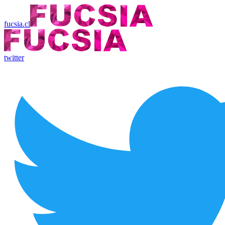
fucsia.cl
twitter