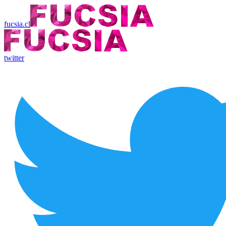
fucsia.cl
twitter