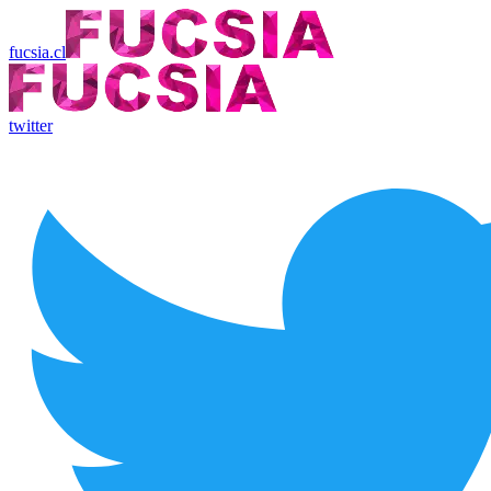
fucsia.cl
twitter