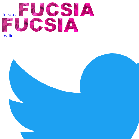
fucsia.cl
twitter