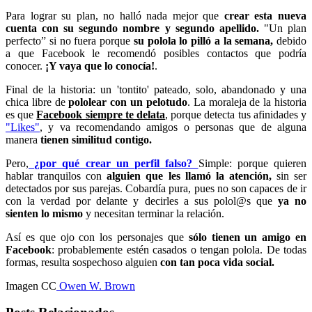
Para lograr su plan, no halló nada mejor que
crear esta nueva
cuenta con su segundo nombre y segundo apellido.
"Un plan
perfecto” si no fuera porque
su polola lo pilló a la semana,
debido
a que Facebook le recomendó posibles contactos que podría
conocer.
¡Y vaya que lo conocía!
.
Final de la historia: un 'tontito' pateado, solo, abandonado y una
chica libre de
pololear con un pelotudo
. La moraleja de la historia
es que
Facebook siempre te delata
, porque detecta tus afinidades y
"Likes"
, y va recomendando amigos o personas que de alguna
manera
tienen similitud contigo.
Pero,
¿por qué crear un perfil falso?
Simple: porque quieren
hablar tranquilos con
alguien que les llamó la atención,
sin ser
detectados por sus parejas. Cobardía pura, pues no son capaces de ir
con la verdad por delante y decirles a sus polol@s que
ya no
sienten lo mismo
y necesitan terminar la relación.
Así es que ojo con los personajes que
sólo tienen un amigo en
Facebook
: probablemente estén casados o tengan polola. De todas
formas, resulta sospechoso alguien
con tan poca vida social.
Imagen CC
Owen W. Brown