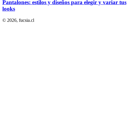
Pantalones: estilos y diseños para elegir y variar tus
looks
© 2026,
fucsia.cl