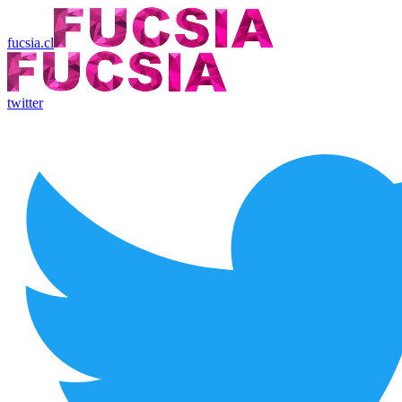
fucsia.cl
twitter