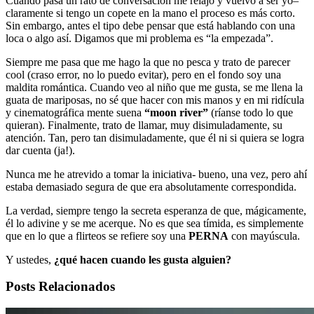
Cuando pasa un rato de conversación me relajo y vuelvo a ser yo–
claramente si tengo un copete en la mano el proceso es más corto.
Sin embargo, antes el tipo debe pensar que está hablando con una
loca o algo así. Digamos que mi problema es “la empezada”.
Siempre me pasa que me hago la que no pesca y trato de parecer
cool (craso error, no lo puedo evitar), pero en el fondo soy una
maldita romántica. Cuando veo al niño que me gusta, se me llena la
guata de mariposas, no sé que hacer con mis manos y en mi ridícula
y cinematográfica mente suena
“moon river”
(ríanse todo lo que
quieran). Finalmente, trato de llamar, muy disimuladamente, su
atención. Tan, pero tan disimuladamente, que él ni si quiera se logra
dar cuenta (ja!).
Nunca me he atrevido a tomar la iniciativa- bueno, una vez, pero ahí
estaba demasiado segura de que era absolutamente correspondida.
La verdad, siempre tengo la secreta esperanza de que, mágicamente,
él lo adivine y se me acerque. No es que sea tímida, es simplemente
que en lo que a flirteos se refiere soy una
PERNA
con mayúscula.
Y ustedes,
¿qué hacen cuando les gusta alguien?
Posts Relacionados