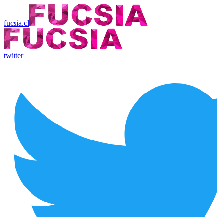
fucsia.cl
twitter