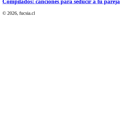
Compilados: canciones para seducir a tu pareja
© 2026,
fucsia.cl