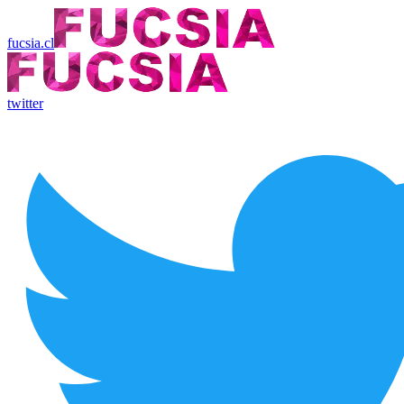
fucsia.cl
twitter