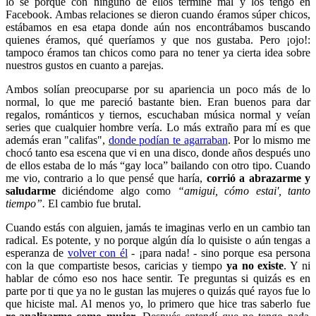
lo sé porque con ninguno de ellos termine mal y los tengo en
Facebook. Ambas relaciones se dieron cuando éramos súper chicos,
estábamos en esa etapa donde aún nos encontrábamos buscando
quienes éramos, qué queríamos y que nos gustaba. Pero ¡ojo!:
tampoco éramos tan chicos como para no tener ya cierta idea sobre
nuestros gustos en cuanto a parejas.
Ambos solían preocuparse por su apariencia un poco más de lo
normal, lo que me pareció bastante bien. Eran buenos para dar
regalos, románticos y tiernos, escuchaban música normal y veían
series que cualquier hombre vería. Lo más extraño para mí es que
además eran "califas",
donde podían te agarraban
. Por lo mismo me
chocó tanto esa escena que vi en una disco, donde años después uno
de ellos estaba de lo más “gay loca” bailando con otro tipo. Cuando
me vio, contrario a lo que pensé que haría,
corrió a abrazarme y
saludarme
diciéndome algo como
“amigui, cómo estai', tanto
tiempo”.
El cambio fue brutal.
Cuando estás con alguien, jamás te imaginas verlo en un cambio tan
radical. Es potente, y no porque algún día lo quisiste o aún tengas a
esperanza de
volver con él
- ¡para nada! - sino porque esa persona
con la que compartiste besos, caricias y tiempo
ya no existe
. Y ni
hablar de cómo eso nos hace sentir. Te preguntas si quizás es en
parte por ti que ya no le gustan las mujeres o quizás qué rayos fue lo
que hiciste mal. Al menos yo, lo primero que hice tras saberlo fue