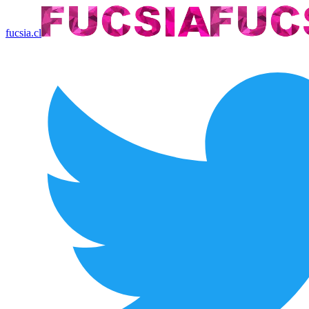
fucsia.cl