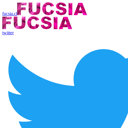
fucsia.cl
twitter