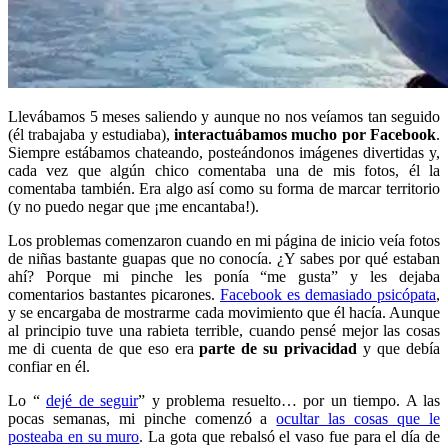
Llevábamos 5 meses saliendo y aunque no nos veíamos tan seguido
(él trabajaba y estudiaba),
interactuábamos mucho por Facebook
.
Siempre estábamos chateando, posteándonos imágenes divertidas y,
cada vez que algún chico comentaba una de mis fotos, él la
comentaba también. Era algo así como su forma de marcar territorio
(y no puedo negar que ¡me encantaba!).
Los problemas comenzaron cuando en mi página de inicio veía fotos
de niñas bastante guapas que no conocía. ¿Y sabes por qué estaban
ahí? Porque mi pinche les ponía “me gusta” y les dejaba
comentarios bastantes picarones.
Facebook es demasiado psicópata
,
y se encargaba de mostrarme cada movimiento que él hacía. Aunque
al principio tuve una rabieta terrible, cuando pensé mejor las cosas
me di cuenta de que eso era
parte de su privacidad
y que debía
confiar en él.
Lo “
dejé de seguir
” y problema resuelto… por un tiempo. A las
pocas semanas, mi pinche comenzó a
ocultar las cosas que le
posteaba en su muro
. La gota que rebalsó el vaso fue para el día de