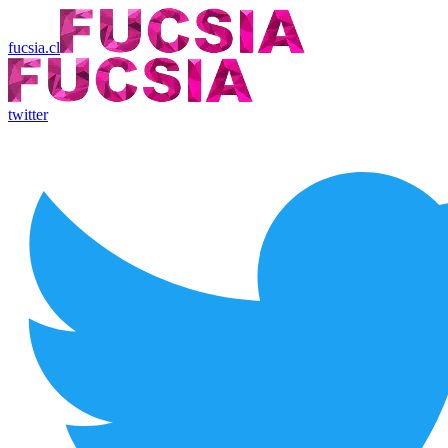
fucsia.cl
twitter