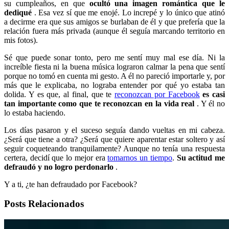
su cumpleaños, en que
ocultó una imagen romántica que le
dediqué
. Esa vez sí que me enojé. Lo increpé y lo único que atinó
a decirme era que sus amigos se burlaban de él y que prefería que la
relación fuera más privada (aunque él seguía marcando territorio en
mis fotos).
Sé que puede sonar tonto, pero me sentí muy mal ese día. Ni la
increíble fiesta ni la buena música lograron calmar la pena que sentí
porque no tomó en cuenta mi gesto. A él no pareció importarle y, por
más que le explicaba, no lograba entender por qué yo estaba tan
dolida. Y es que, al final, que te
reconozcan por Facebook
es casi
tan importante como que te reconozcan en la vida real
. Y él no
lo estaba haciendo.
Los días pasaron y el suceso seguía dando vueltas en mi cabeza.
¿Será que tiene a otra? ¿Será que quiere aparentar estar soltero y así
seguir coqueteando tranquilamente? Aunque no tenía una respuesta
certera, decidí que lo mejor era
tomarnos un tiempo
.
Su actitud me
defraudó y no logro perdonarlo
.
Y a ti, ¿te han defraudado por Facebook?
Posts Relacionados