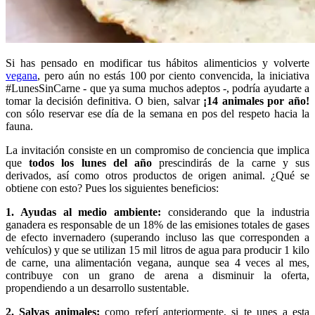
Si has pensado en modificar tus hábitos alimenticios y volverte
vegana
, pero aún no estás 100 por ciento convencida, la iniciativa
#LunesSinCarne - que ya suma muchos adeptos -, podría ayudarte a
tomar la decisión definitiva. O bien, salvar
¡14 animales por año!
con sólo reservar ese día de la semana en pos del respeto hacia la
fauna.
La invitación consiste en un compromiso de conciencia que implica
que
todos los lunes del año
prescindirás de la carne y sus
derivados, así como otros productos de origen animal. ¿Qué se
obtiene con esto? Pues los siguientes beneficios:
1. Ayudas al medio ambiente:
considerando que la industria
ganadera es responsable de un 18% de las emisiones totales de gases
de efecto invernadero (superando incluso las que corresponden a
vehículos) y que se utilizan 15 mil litros de agua para producir 1 kilo
de carne, una alimentación vegana, aunque sea 4 veces al mes,
contribuye con un grano de arena a disminuir la oferta,
propendiendo a un desarrollo sustentable.
2. Salvas animales:
como referí anteriormente, si te unes a esta