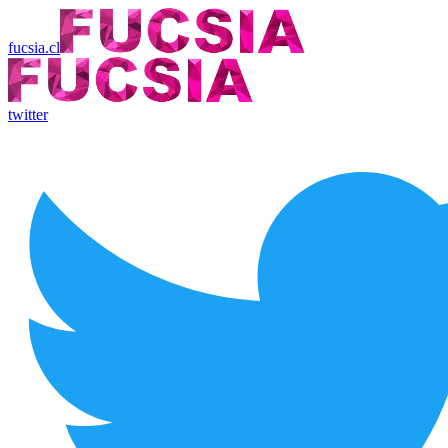
fucsia.cl
twitter