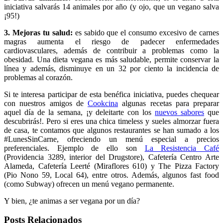
iniciativa salvarás 14 animales por año (y ojo, que un vegano salva
¡95!)
3. Mejoras tu salud:
es sabido que el consumo excesivo de carnes
magras aumenta el riesgo de padecer enfermedades
cardiovasculares, además de contribuir a problemas como la
obesidad. Una dieta vegana es más saludable, permite conservar la
línea y además, disminuye en un 32 por ciento la incidencia de
problemas al corazón.
Si te interesa participar de esta benéfica iniciativa, puedes chequear
con nuestros amigos de
Cookcina
algunas recetas para preparar
aquel día de la semana, ¡y deleitarte con los
nuevos sabores
que
descubrirás!. Pero si eres una chica timeless y sueles almorzar fuera
de casa, te contamos que algunos restaurantes se han sumado a los
#LunesSinCarne, ofreciendo un menú especial a precios
preferenciales. Ejemplo de ello son
La Resistencia Café
(Providencia 3289, interior del Drugstore), Cafetería Centro Arte
Alameda, Cafetería Leerté (Miraflores 610) y The Pizza Factory
(Pio Nono 59, Local 64), entre otros. Además, algunos fast food
(como Subway) ofrecen un menú vegano permanente.
Y bien, ¿te animas a ser vegana por un día?
Posts Relacionados