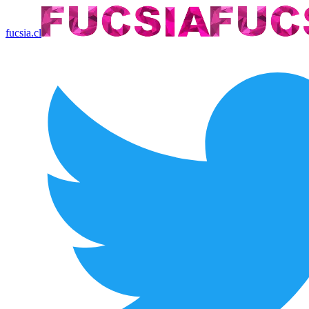
fucsia.cl