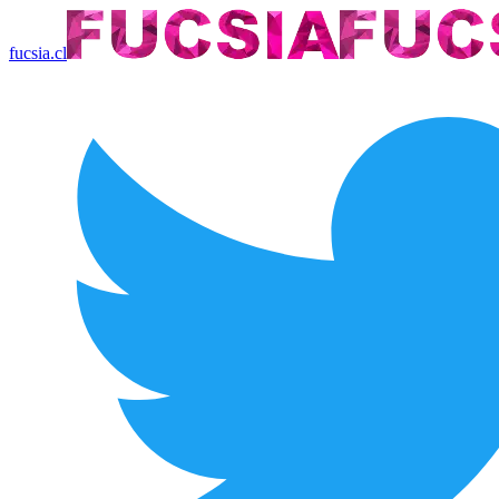
fucsia.cl