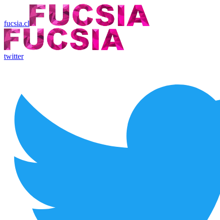
fucsia.cl
twitter