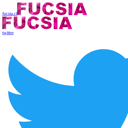
fucsia.cl
twitter