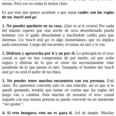
eterno. Pero eso no todas lo tienen claro.
Es por esto que quiero ayudarte a que sepas
cuáles son las reglas
de un
'touch and go'
.
1. No puedes quedarte en su casa.
¡Que ni se te ocurra! Por nada
del mundo esperes que una noche de sexo desenfrenado pueda
terminar con el galán abrazándote y haciéndote cariño para que
duermas. Un '
touch and go'
es algo momentáneo, que no implica
nada emocional. Luego del encuentro, te tomas un taxi y te vas.
2. Disfruta y aprovecha por ti y no por él.
Lo principal en el sexo
casual es que no hay compromiso de por medio, así que actúa
segura y disfruta de lo que se viene sin necesariamente estar
pendiente de lo que piense el otro. Tranquila, el hombre del '
touch
and go'
no será el padre de tus hijos.
3. No puedes tener muchos encuentros con esa persona.
Está
claro. No queremos convertir esto en una relación, así es que si te
quedó gustando, tendrás que tomar en cuenta que las reglas del
juego van a cambiar. Para muchas de nosotras el sexo casual
seguido con una misma persona se puede convertir en un inminente
“me gustas”
.
4. Si eres insegura, esto no es para ti.
Así de simple. Muchas