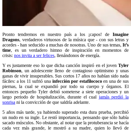
Pronto tendremos en nuestro país a los ¡capos! de
Imagine
Dragons
, verdaderos virtuosos de la música que - con sus letras y
acordes - han seducido a muchas de nosotras. Uno de sus temas,
It’s
time
, es un verdadero himno de inspiración en momentos de
crisis:
nos invita a ser felices
, llenándonos de energía.
Y es justamente eso lo que dicha canción inspiró en el joven
Tyler
Robinson
, un adolescente lleno de contagioso optimismo y unas
ganas de vivir insuperables. Sus cortos 17 años no habían sido nada
fáciles: a los 11 sufrió una
infección por estafilococo
en una de sus
piernas, la cual se expandió por todo su cuerpo y órganos. El
entonces pequeño Tyler debió someterse a siete operaciones y un
largo periodo de hospitalización, durante el cual
jamás perdió la
sonrisa
ni la convicción de que saldría adelante.
5 años más tarde, ya habiendo superado esta dura prueba, percibió
un nudo en su ingle. Le restó importancia, pensando que sólo había
sacado músculos. No obstante, al notar que la protuberancia se hacía
cada vez más grande, le mostró a su madre, quien lo llevó de