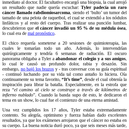
inmediato al doctor. El facultativo encargó una biopsia, la cual arrojó
un resultado que nadie quería escuchar:
Tyler padecía un raro
cáncer llamado rabdiomiosarcoma
, siendo el ‘bulto’ un tumor del
tamaño de una pelota de raquetbol, el cual se extendió a los nódulos
linfáticos y al resto del cuerpo. Tras realizar una punción lumbar,
descubrieron que
el cáncer invadió un 95 % de su médula ósea
,
lo cual era de
mal pronóstico
.
El chico requería someterse a 20 sesiones de quimioterapia, las
cuales le tomarían todo un año. Además, lo intervendrían
quirúrgicamente y tendría 6 semanas de radiación. El oscuro
panorama obligaba a Tyler a
abandonar el colegio y a sus amigos
,
lo cual le causó un profundo dolor, rabia y desazón. Sin
embargo,
no bajó los brazos
y - tras conversar con su guía espiritual
- continuó luchando por su vida tal como antaño lo hiciera. Oía
continuamente su tema favorito,
“It’s time”
, desde el cual obtenía la
inspiración para librar la batalla. Especialmente, en la estrofa que
reza “
el camino al cielo se construye a través de kilómetros de
infierno nublado
”. Cuando la banda supo de esto, le dedicaron el
tema en un show, lo cual fue el comienzo de una eterna amistad.
Una vez cumplidos los 17 años, Tyler estaba extremadamente
contento. Su alegría, optimismo y fuerza habían dado excelentes
resultados, ya que los exámenes arrojaron que el cáncer no estaba en
su cuerpo. La buena noticia duró poco, ya que seis meses más tarde,