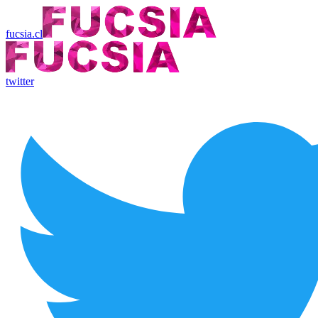
fucsia.cl
twitter