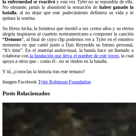
la enfermedad se reactivó
y esta vez Tyler no se repondría de ella.
No obstante, jamás lo abandonó la sensación de
haber ganado la
batalla
, al no dejar que este padecimiento definiera su vida y le
quitara la sonrisa.
Su férrea lucha, la fortaleza que mostró a sus cortos años y su eterna
alegría inspiraron al cuarteto norteamericano a componer la canción
“Demons
”, al final de cuyo clip podemos ver a Tyler en el emotivo
momento en que cantó junto a Dan Reynolds su himno personal,
“It’s time”. En el material audiovisual, la banda hace un llamado a
colaborar con
la fundación que lleva el nombre de este joven
, la cual
apoya a otros que - como él - no se rinden en la batalla.
Y tú, ¿conocías la historia tras este temazo?
Imagen Facebook
Tyler Robinson Foundation
Posts Relacionados