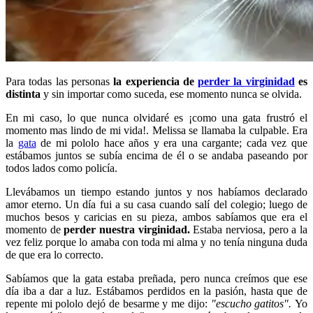
Para todas las personas
la experiencia de
perder la virginidad
es
distinta
y sin importar como suceda, ese momento nunca se olvida.
En mi caso, lo que nunca olvidaré es ¡como una gata frustró el
momento mas lindo de mi vida!. Melissa se llamaba la culpable. Era
la
gata
de mi pololo hace años y era una cargante; cada vez que
estábamos juntos se subía encima de él o se andaba paseando por
todos lados como policía.
Llevábamos un tiempo estando juntos y nos habíamos declarado
amor eterno. Un día fui a su casa cuando salí del colegio; luego de
muchos besos y caricias en su pieza, ambos sabíamos que era el
momento de
perder nuestra virginidad.
Estaba nerviosa, pero a la
vez feliz porque lo amaba con toda mi alma y no tenía ninguna duda
de que era lo correcto.
Sabíamos que la gata estaba preñada, pero nunca creímos que ese
día iba a dar a luz. Estábamos perdidos en la pasión, hasta que de
repente mi pololo dejó de besarme y me dijo:
"escucho gatitos".
Yo