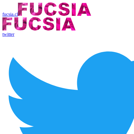
fucsia.cl
twitter