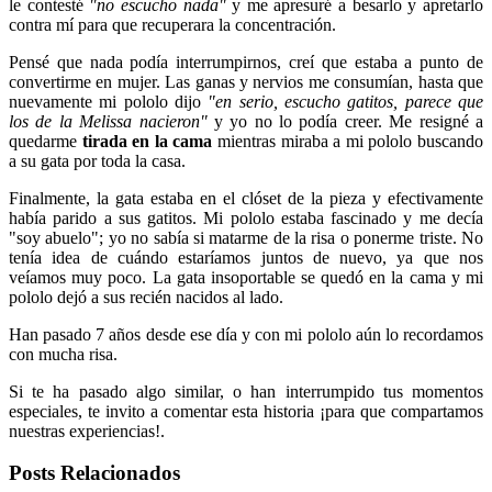
le contesté
"no escucho nada"
y me apresuré a besarlo y apretarlo
contra mí para que recuperara la concentración.
Pensé que nada podía interrumpirnos, creí que estaba a punto de
convertirme en mujer. Las ganas y nervios me consumían, hasta que
nuevamente mi pololo dijo
"en serio, escucho gatitos, parece que
los de la Melissa nacieron"
y yo no lo podía creer. Me resigné a
quedarme
tirada en la cama
mientras miraba a mi pololo buscando
a su gata por toda la casa.
Finalmente, la gata estaba en el clóset de la pieza y efectivamente
había parido a sus gatitos. Mi pololo estaba fascinado y me decía
"soy abuelo"; yo no sabía si matarme de la risa o ponerme triste. No
tenía idea de cuándo estaríamos juntos de nuevo, ya que nos
veíamos muy poco. La gata insoportable se quedó en la cama y mi
pololo dejó a sus recién nacidos al lado.
Han pasado 7 años desde ese día y con mi pololo aún lo recordamos
con mucha risa.
Si te ha pasado algo similar, o han interrumpido tus momentos
especiales, te invito a comentar esta historia ¡para que compartamos
nuestras experiencias!.
Posts Relacionados