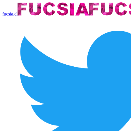
fucsia.cl