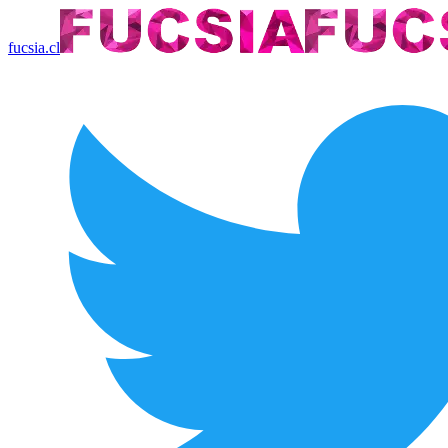
fucsia.cl