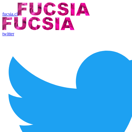
fucsia.cl
twitter