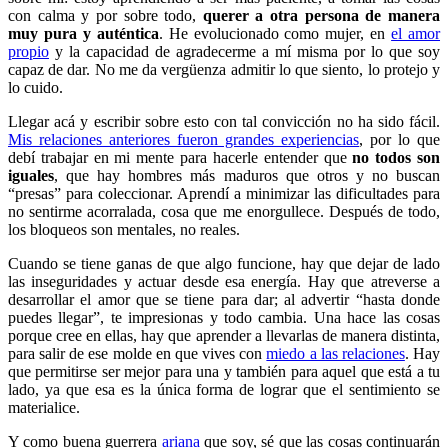
con calma y por sobre todo,
querer a otra persona de manera
muy pura y auténtica
. He evolucionado como mujer, en
el amor
propio
y la capacidad de agradecerme a mí misma por lo que soy
capaz de dar. No me da vergüenza admitir lo que siento, lo protejo y
lo cuido.
Llegar acá y escribir sobre esto con tal convicción no ha sido fácil.
Mis relaciones anteriores fueron grandes experiencias
, por lo que
debí trabajar en mi mente para hacerle entender que
no todos son
iguales
, que hay hombres más maduros que otros y no buscan
“presas” para coleccionar. Aprendí a minimizar las dificultades para
no sentirme acorralada, cosa que me enorgullece. Después de todo,
los bloqueos son mentales, no reales.
Cuando se tiene ganas de que algo funcione, hay que dejar de lado
las inseguridades y actuar desde esa energía. Hay que atreverse a
desarrollar el amor que se tiene para dar; al advertir “hasta donde
puedes llegar”, te impresionas y todo cambia. Una hace las cosas
porque cree en ellas, hay que aprender a llevarlas de manera distinta,
para salir de ese molde en que vives con
miedo a las relaciones
. Hay
que permitirse ser mejor para una y también para aquel que está a tu
lado, ya que esa es la única forma de lograr que el sentimiento se
materialice.
Y como buena guerrera
ariana
que soy, sé que las cosas continuarán