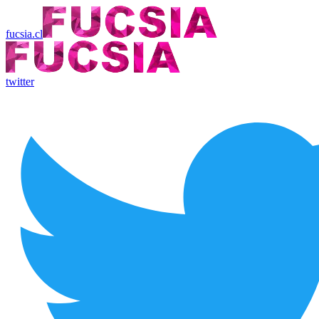
fucsia.cl
twitter