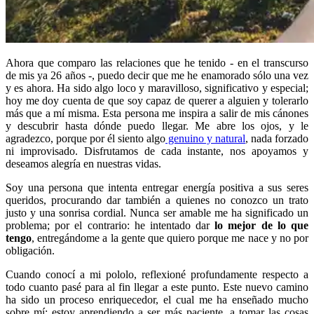
Ahora que comparo las relaciones que he tenido - en el transcurso
de mis ya 26 años -, puedo decir que me he enamorado sólo una vez
y es ahora. Ha sido algo loco y maravilloso, significativo y especial;
hoy me doy cuenta de que soy capaz de querer a alguien y tolerarlo
más que a mí misma. Esta persona me inspira a salir de mis cánones
y descubrir hasta dónde puedo llegar. Me abre los ojos, y le
agradezco, porque por él siento algo
genuino y natural
, nada forzado
ni improvisado. Disfrutamos de cada instante, nos apoyamos y
deseamos alegría en nuestras vidas.
Soy una persona que intenta entregar energía positiva a sus seres
queridos, procurando dar también a quienes no conozco un trato
justo y una sonrisa cordial. Nunca ser amable me ha significado un
problema; por el contrario: he intentado dar
lo mejor de lo que
tengo
, entregándome a la gente que quiero porque me nace y no por
obligación.
Cuando conocí a mi pololo, reflexioné profundamente respecto a
todo cuanto pasé para al fin llegar a este punto. Este nuevo camino
ha sido un proceso enriquecedor, el cual me ha enseñado mucho
sobre mí: estoy aprendiendo a ser más paciente, a tomar las cosas