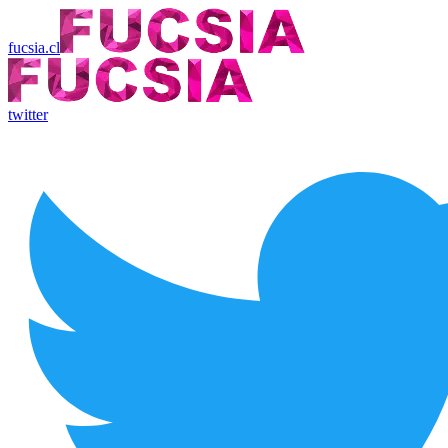
fucsia.cl
twitter