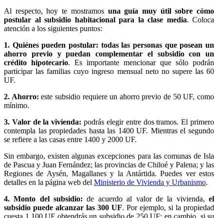
Al respecto, hoy te mostramos
una guía muy útil sobre cómo
postular al subsidio habitacional para la clase media
. Coloca
atención a los siguientes puntos:
1. Quiénes pueden postular: todas las personas que posean un
ahorro previo y puedan complementar el subsidio con un
crédito hipotecario
. Es importante mencionar que sólo podrán
participar las familias cuyo ingreso mensual neto no supere las 60
UF.
2. Ahorro:
este subsidio requiere un ahorro previo de 50 UF, como
mínimo.
3. Valor de la vivienda:
podrás elegir entre dos tramos. El primero
contempla las propiedades hasta las 1400 UF. Mientras el segundo
se refiere a las casas entre 1400 y 2000 UF.
Sin embargo, existen algunas excepciones para las comunas de Isla
de Pascua y Juan Fernández; las provincias de Chiloé y Palena; y las
Regiones de Aysén, Magallanes y la Antártida. Puedes ver estos
detalles en la página web del
Ministerio de Vivienda y Urbanismo
.
4. Monto del subsidio:
de acuerdo al valor de la vivienda,
el
subsidio puede alcanzar las 300 UF
. Por ejemplo, si la propiedad
cuesta 1.100 UF obtendrás un subsidio de 250 UF; en cambio, si su