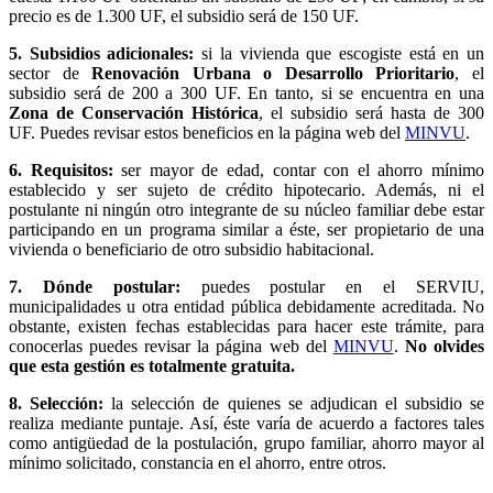
precio es de 1.300 UF, el subsidio será de 150 UF.
5. Subsidios adicionales:
si la vivienda que escogiste está en un
sector de
Renovación Urbana o Desarrollo Prioritario
, el
subsidio será de 200 a 300 UF. En tanto, si se encuentra en una
Zona de Conservación Histórica
, el subsidio será hasta de 300
UF. Puedes revisar estos beneficios en la página web del
MINVU
.
6. Requisitos:
ser mayor de edad, contar con el ahorro mínimo
establecido y ser sujeto de crédito hipotecario. Además, ni el
postulante ni ningún otro integrante de su núcleo familiar debe estar
participando en un programa similar a éste, ser propietario de una
vivienda o beneficiario de otro subsidio habitacional.
7. Dónde postular:
puedes postular en el SERVIU,
municipalidades u otra entidad pública debidamente acreditada. No
obstante, existen fechas establecidas para hacer este trámite, para
conocerlas puedes revisar la página web del
MINVU
.
No olvides
que esta gestión es totalmente gratuita.
8. Selección:
la selección de quienes se adjudican el subsidio se
realiza mediante puntaje. Así, éste varía de acuerdo a factores tales
como antigüedad de la postulación, grupo familiar, ahorro mayor al
mínimo solicitado, constancia en el ahorro, entre otros.