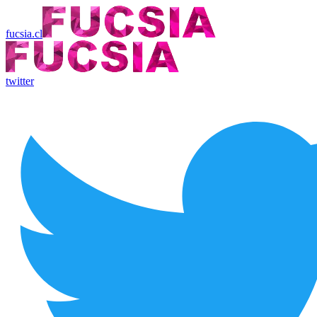
fucsia.cl
twitter