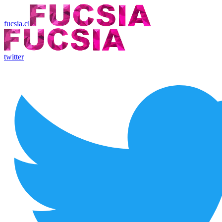
fucsia.cl
twitter