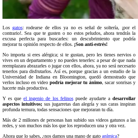
Los
gatos
: rodearse de ellos ya no es señal de soltería, ¡por el
contrario!. Sea que te gusten o no estos peludos, ahora tendrás la
excusa perfecta para buscarles: un descubrimiento que podría
mejorar tu opinión respecto de ellos.
¡Son anti-estrés!
No importa si eres alérgica; si te gustan, pero les tienes nervios o
vives en un departamento y no puedes tenerles: a pesar de que nada
reemplazara abrazarles o jugar con ellos, ahora, ya no será necesario
tenerlos para disfrutarlos. Así es, porque gracias a un estudio de la
Universidad de Indiana en Bloomington, quedó demostrado que
verlos
incluso en video
podría mejorar tu ánimo
, sacar sonrisas y
hacerte más productiva.
Y es que
el ingenio de los felinos
puede ayudarte a
desarrollar
aspectos intuitivos;
sus jugarretas dan alegría y sus caras inspiran
profunda ternura, todas sensaciones que mejoraran tu día.
Más de 2 millones de personas han subido sus videos gatunos a las
redes, y son muchos más los que los reproducen una y otra vez.
Ahora que lo sabes, ¿nos damos una mano de gato
anímica
?